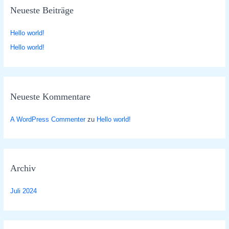
Neueste Beiträge
e
n
Hello world!
n
Hello world!
a
c
h
:
Neueste Kommentare
A WordPress Commenter
zu
Hello world!
Archiv
Juli 2024