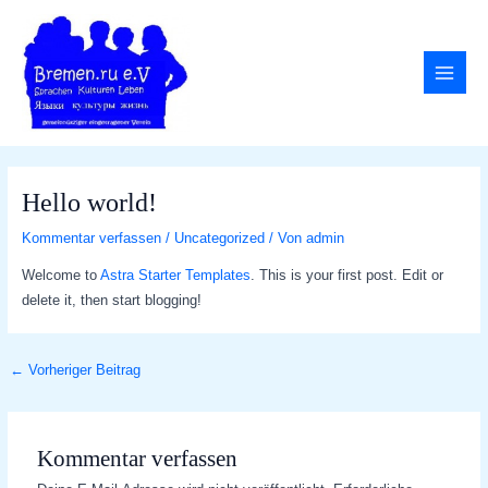
Zum
Post
MAI
Inhalt
navigation
MEN
springen
Hello world!
Kommentar verfassen
/
Uncategorized
/ Von
admin
Welcome to
Astra Starter Templates
. This is your first post. Edit or
delete it, then start blogging!
←
Vorheriger Beitrag
Kommentar verfassen