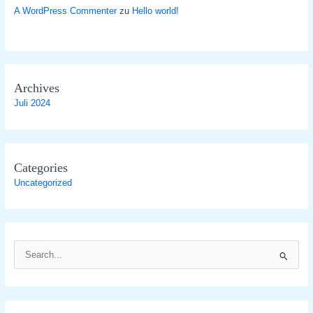
A WordPress Commenter
zu
Hello world!
Archives
Juli 2024
Categories
Uncategorized
S
u
c
h